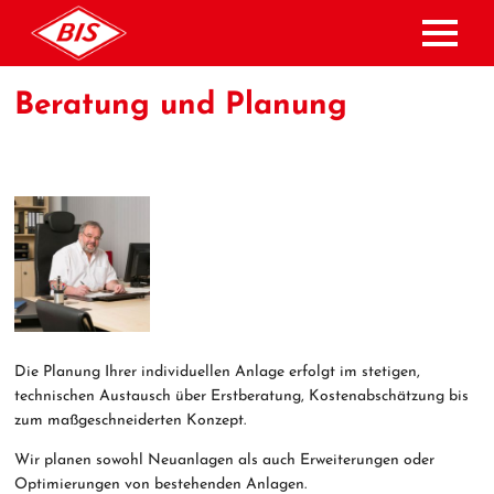
Vakuumzentralanlagen
Unternehmen
Produkte
Vakuumzentralanlagen
Vorteile einer Vakuumzentrale
Historie
Beratung und Planung
Vakuumpumpen
Funktionsweise einer Vakuumzentrale
Vakuummessgeräte
Entwicklung der Vakuumversorgung
Vakuumprüfung
Die Planung Ihrer individuellen Anlage erfolgt im stetigen,
technischen Austausch über Erstberatung, Kostenabschätzung bis
zum maßgeschneiderten Konzept.
Wir planen sowohl Neuanlagen als auch Erweiterungen oder
Optimierungen von bestehenden Anlagen.